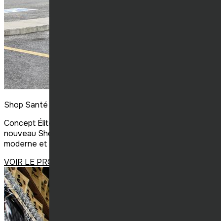
Shop Santé St-Basile
Concept Élite Construction a réalisé la construction du
nouveau Shop Santé à Saint-Basil, livrant un espace
moderne et fonctionnel, fidèle à l’image de la marque.
VOIR LE PROJET