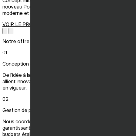
Concept Élite Construction a réalisé la construction du
nouveau Poulet Rouge à Victoriaville, livrant un espace
moderne et convivial, fidèle aux standards de la chaîne.
VOIR LE PROJET
Notre offre
01
Conception de projet
De l'idée à la planification, nous concevons des projets qui
allient innovation, fonctionnalité et respect des normes
en vigueur.
02
Gestion de projet
Nous coordonnons tous les aspects de votre projet,
garantissant une exécution fluide, dans les délais et
budgets établis.