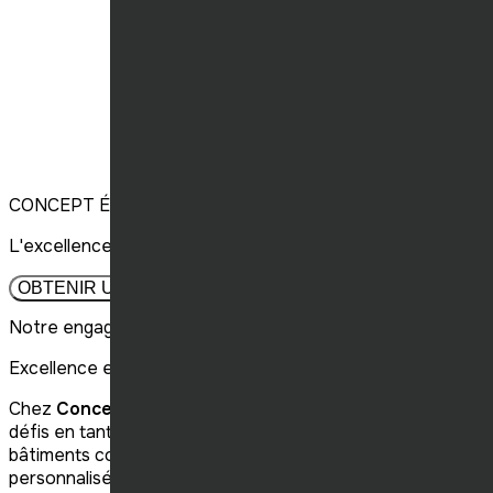
CONCEPT ÉLITE CONSTRUCTION
L'excellence en construction, à travers tout le Québec.
OBTENIR UN DEVIS
Notre engagement envers vos projets
Excellence en construction
Chez
Concept Élite Construction
, nous partageons vos
défis en tant que propriétaires de franchises et de
bâtiments commerciaux, offrant ainsi des solutions
personnalisées à travers la Province.