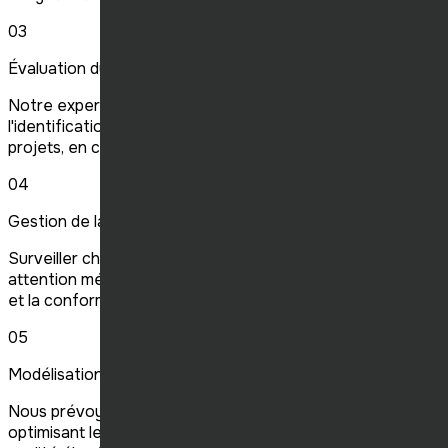
03
Évaluation du site
Notre expertise en évaluation de site assure
l'identification optimale de l'emplacement pour vos
projets, en considérant tous les critères vitaux.
04
Gestion de la construction
Surveiller chaque étape de la construction avec une
attention méticuleuse aux détails, nous assurons la qualité
et la conformité.
05
Modélisation des coûts
Nous prévoyons précisément les coûts de construction,
optimisant le budget tout en maintenant les standards de