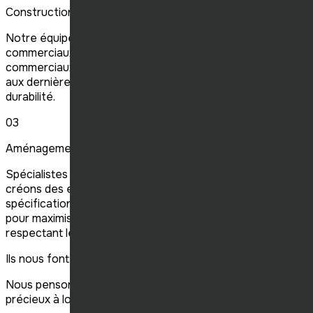
Construction commerciale
Notre équipe excelle dans la construction de projets
commerciaux, des complexes de bureaux aux centres
commerciaux . Nous assurons une réalisation conforme
aux dernières normes, centrée sur l'innovation et la
durabilité.
03
Aménagement de bâtiments franchisés
Spécialistes de la construction pour franchises, nous
créons des espaces parfaitement alignés avec les
spécifications de votre marque. Chaque projet est conçu
pour maximiser l'impact visuel et fonctionnel, tout en
respectant les délais et budgets.
Ils nous font confiance
Nous pensons que chaque client est un partenaire
précieux à long terme.