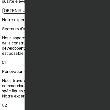
qualité élevés.
OBTENIR UN DEVIS
Notre expertise
Secteurs d'activités
Nous apportons notre expertise à de multiples secteurs
de la construction commerciale et industrielle,
développant l'avenir de l'industrie et redéfinissant ce qui
est possible, partout à travers le Québec.
01
Rénovation commerciale
Nous transformons et modernisons vos espaces
commerciaux, en adaptant chaque lieu à vos besoins
spécifiques pour optimiser fonctionnalité et esthétique.
Notre expertise garantit une rénovation sans faille.
02